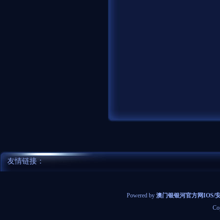
友情链接：
Powered by
澳门银银河官方网IOS
Co