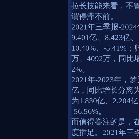
拉长技能来看，不
谓停滞不前。
2021年三季报-2
9.401亿、8.423亿
10.40%、-5.41
万、4092万，同比增长分
2%。
2021年-2023年，
亿，同比增长分离为23
为1.830亿、2.20
-56.56%。
而值得眷注的是，
度插足。2021年三