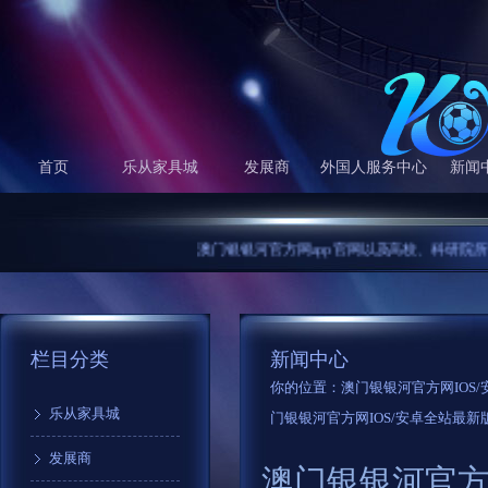
首页
乐从家具城
发展商
外国人服务中心
新闻
澳门银银河官方网app官网以及高校、科研院所等范畴-澳门银
栏目分类
新闻中心
你的位置：
澳门银银河官方网IOS
乐从家具城
门银银河官方网IOS/安卓全站最新
发展商
澳门银银河官方