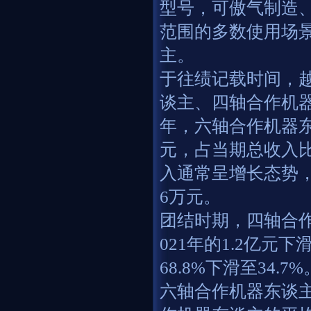
型号，可傲气制造、
范围的多数使用场景
主。
于往绩记载时间，
谈主、四轴合作机器
年，六轴合作机器东谈
元，占当期总收入比重
入通常呈增长态势，由2
6万元。
团结时期，四轴合
021年的1.2亿元下
68.8%下滑至34.7%
六轴合作机器东谈主