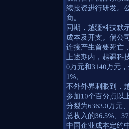
续投资进行研发。
商。
同期，越疆科技默
成本及开支。倘公
连接产生首要死亡
上述期内，越疆科技的
0万元和3140万元，分
1%。
不外外界刺眼到，
参加10个百分点以
分裂为6363.0万元、
总收入的36.5%、37
中国企业成本定约